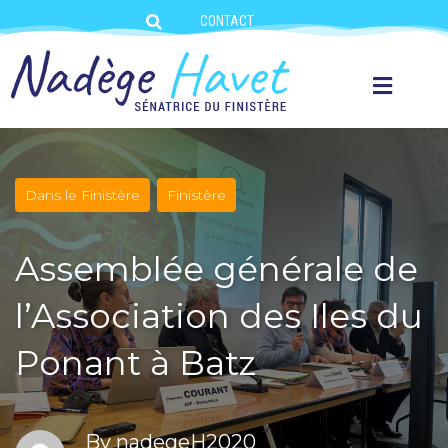
CONTACT
Dans le Finistère
Finistère
Assemblée générale de
l’Association des Iles du
Ponant à Batz
By
nadegeH2020