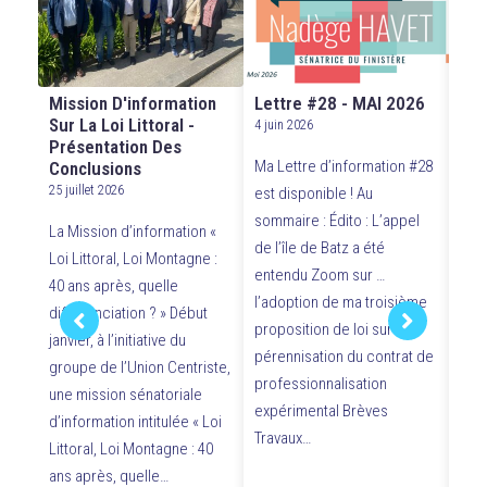
Mission D'information
Lettre #28 - MAI 2026
Cér
Sur La Loi Littoral -
Aux
4 juin 2026
Présentation Des
30 m
Ma Lettre d’information #28
Conclusions
e
htt
25 juillet 2026
est disponible ! Au
-
sommaire : Édito : L’appel
La Mission d’information «
es
con
de l’île de Batz a été
Loi Littoral, Loi Montagne :
hat
entendu Zoom sur …
40 ans après, quelle
s Ce
at-
l’adoption de ma troisième
différenciation ? » Début
 lieu
du s
proposition de loi sur la
janvier, à l’initiative du
me «
Cér
pérennisation du contrat de
groupe de l’Union Centriste,
orga
professionnalisation
une mission sénatoriale
Aux 
expérimental Brèves
d’information intitulée « Loi
,
mém
Travaux…
Littoral, Loi Montagne : 40
pour
ans après, quelle…