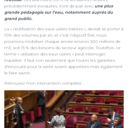
précédemment évoquées, iront de pair avec
une plus
grande pédagogie sur l’eau, notamment auprès du
grand public.
La « réutilisation des eaux usées traitées », devrait se porter à
10% des volumes par an, et c’est l’objectif fixé, nous
pourrions mobiliser chaque année environ 500 millions de
m3, soit 15 % des besoins du secteur agricole. Toutefois, ce
terme « utilisation des eaux usées » peut interroger,
inquiéter. Il faut non seulement que toutes les garanties
d’innocuité pour la santé soient apportées mais également
le faire savoir.
Retrouvez mon intervention complète :