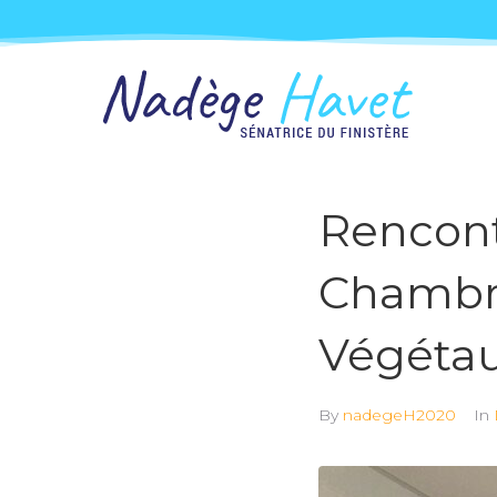
Rencont
Chambre
Végétau
By
nadegeH2020
In