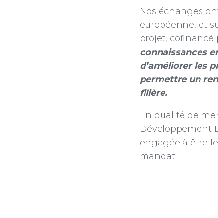
Nos échanges ont 
européenne, et su
projet, cofinancé 
connaissances en 
d’améliorer les pr
permettre un renf
filière.
En qualité de me
Développement Dur
engagée à être le 
mandat.