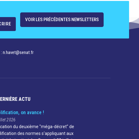
VOIR LES PRÉCÉDENTES NEWSLETTERS
 : n.havet@senat.fr​
DERNIÈRE ACTU
lification, on avance !
illet 2026
ication du deuxième "méga-décret" de
lification des normes s'appliquant aux