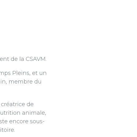
dent de la CSAVM.
ps Pleins, et un
rain, membre du
 créatrice de
nutrition animale,
este encore sous-
toire.