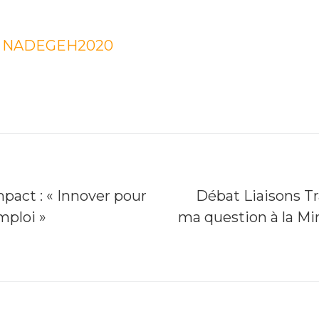
NADEGEH2020
mpact : « Innover pour
Débat Liaisons T
mploi »
ma question à la Mi