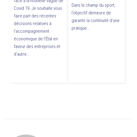
face à la nouvelle vague de
tab
Dans le champ du sport,
 de
Covid 19. Je souhaite vous
mes
l’objectif demeure de
eurs
faire part des récentes
Tab
garantir la continuité d’une
e
décisions relatives à
30-
pratique…
ril.
l’accompagnement
1Tél
économique de l’État en
prat
faveur des entreprises et
phys
d’autre…
l’éc
sco