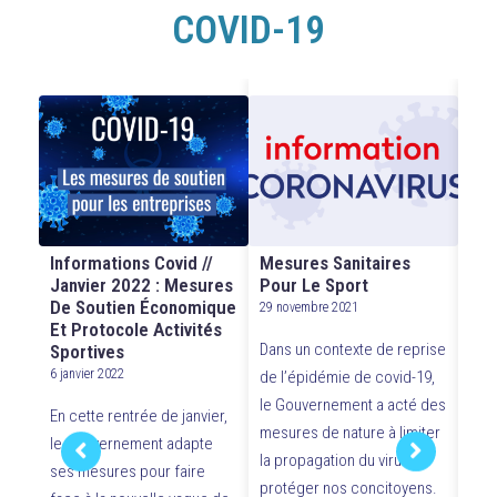
COVID-19
Informations Covid //
Mesures Sanitaires
Mes
Janvier 2022 : Mesures
Pour Le Sport
Pou
De Soutien Économique
Com
29 novembre 2021
Et Protocole Activités
Se
Dans un contexte de reprise
Sportives
1 oc
6 janvier 2022
de l’épidémie de covid-19,
Dep
le Gouvernement a acté des
En cette rentrée de janvier,
de 
mesures de nature à limiter
le Gouvernement adapte
sani
la propagation du virus et
eur
ses mesures pour faire
vigu
protéger nos concitoyens.