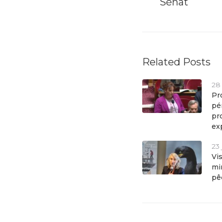
Sénat
Related Posts
28
Pro
pé
pr
ex
23 
Vi
min
pê