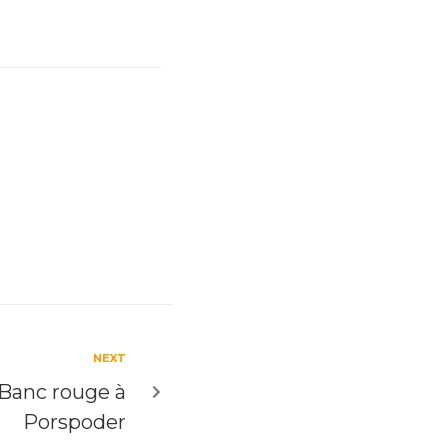
NEXT
 Banc rouge à
Porspoder