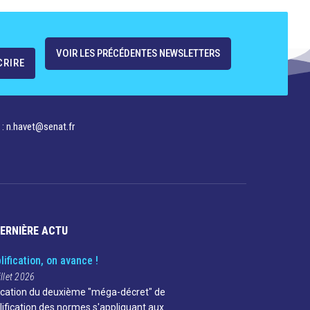
VOIR LES PRÉCÉDENTES NEWSLETTERS
 : n.havet@senat.fr​
DERNIÈRE ACTU
lification, on avance !
illet 2026
ication du deuxième "méga-décret" de
lification des normes s'appliquant aux