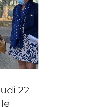
eudi 22
le