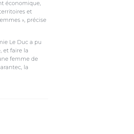
ent économique,
erritoires et
 femmes », précise
émie Le Duc a pu
et faire la
ur une femme de
arantec, la