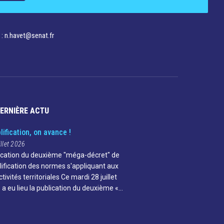
 : n.havet@senat.fr​
DERNIÈRE ACTU
lification, on avance !
illet 2026
ication du deuxième "méga-décret" de
lification des normes s'appliquant aux
ctivités territoriales Ce mardi 28 juillet
 a eu lieu la publication du deuxième «…