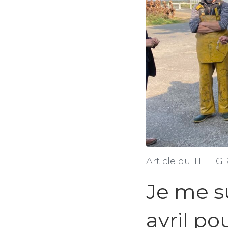
Article du TELE
Je me s
avril p