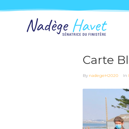
Carte B
By
nadegeH2020
In