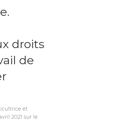
e.
x droits
ail de
er