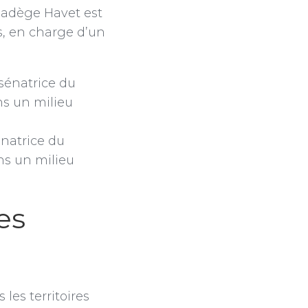
Nadège Havet est
s, en charge d’un
énatrice du
ns un milieu
es
 les territoires