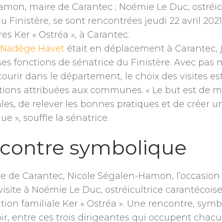
mon, maire de Carantec ; Noémie Le Duc, ostréic
u Finistère, se sont rencontrées jeudi 22 avril 2021 
es Ker « Ostréa », à Carantec.
Nadège Havet
était en déplacement à Carantec, je
ses fonctions de sénatrice du Finistère. Avec pas
rir dans le département, le choix des visites est
tions attribuées aux communes. « Le but est de m
es, de relever les bonnes pratiques et de créer un
», souffle la sénatrice.
contre symbolique
e de Carantec, Nicole Ségalen-Hamon, l’occasion é
visite à Noémie Le Duc, ostréicultrice carantécoise
ation familiale Ker « Ostréa ». Une rencontre, sym
, entre ces trois dirigeantes qui occupent chac