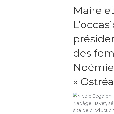
Maire e
L’occasi
présiden
des fem
Noémie 
« Ostréa