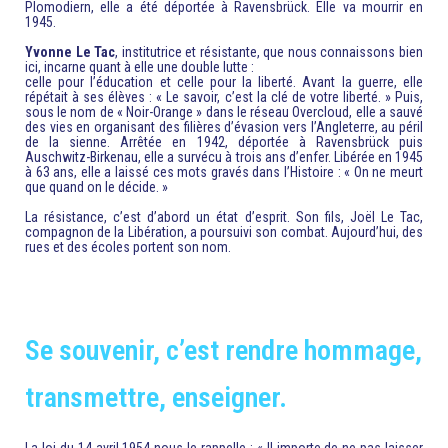
Plomodiern, elle a été déportée à Ravensbrück. Elle va mourrir en
1945.
Yvonne Le Tac
, institutrice et résistante, que nous connaissons bien
ici, incarne quant à elle une double lutte :
celle pour l’éducation et celle pour la liberté. Avant la guerre, elle
répétait à ses élèves : « Le savoir, c’est la clé de votre liberté. » Puis,
sous le nom de « Noir-Orange » dans le réseau Overcloud, elle a sauvé
des vies en organisant des filières d’évasion vers l’Angleterre, au péril
de la sienne. Arrêtée en 1942, déportée à Ravensbrück puis
Auschwitz-Birkenau, elle a survécu à trois ans d’enfer. Libérée en 1945
à 63 ans, elle a laissé ces mots gravés dans l’Histoire : « On ne meurt
que quand on le décide. »
La résistance, c’est d’abord un état d’esprit. Son fils, Joël Le Tac,
compagnon de la Libération, a poursuivi son combat. Aujourd’hui, des
rues et des écoles portent son nom.
Se souvenir, c’est rendre hommage,
transmettre, enseigner.
La loi du 14 avril 1954 nous le rappelle : « Il importe de ne pas laisser