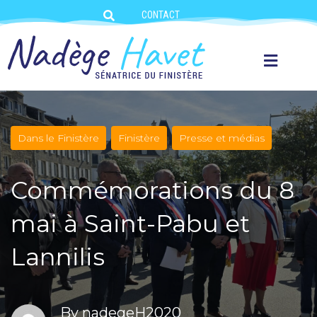
CONTACT
Dans le Finistère
Finistère
Presse et médias
Commémorations du 8
mai à Saint-Pabu et
Lannilis
By
nadegeH2020