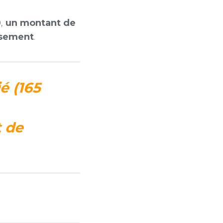
0,
un montant de
ssement
.
é (165
 de