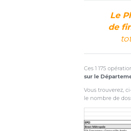
Le P
de fi
to
Ces 1 175 opérati
sur le Départem
Vous trouverez, ci
le nombre de doss