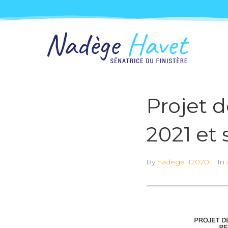
Projet d
2021 et 
By
nadegeH2020
In