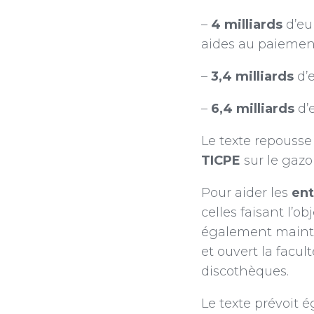
–
4 milliards
d’eu
aides au paiemen
–
3,4 milliards
d’e
–
6,4 milliards
d’e
Le texte repousse 
TICPE
sur le gazo
Pour aider les
ent
celles faisant l’o
également mainten
et ouvert la facu
discothèques.
Le texte prévoit