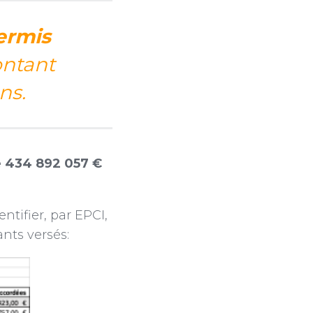
ermis
ontant
ns.
e 434 892 057 €
ntifier, par EPCI,
nts versés: