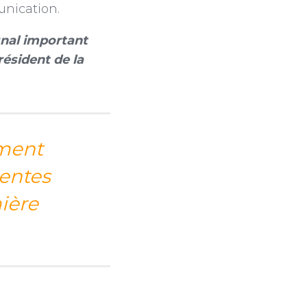
unication.
gnal important
ésident de la
ment
rentes
ière