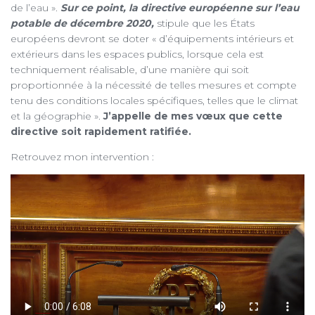
de l’eau ».
Sur ce point, la directive européenne sur l’eau
potable de décembre 2020,
stipule que les États
européens devront se doter « d’équipements intérieurs et
extérieurs dans les espaces publics, lorsque cela est
techniquement réalisable, d’une manière qui soit
proportionnée à la nécessité de telles mesures et compte
tenu des conditions locales spécifiques, telles que le climat
et la géographie ».
J’appelle de mes vœux que cette
directive soit rapidement ratifiée.
Retrouvez mon intervention :