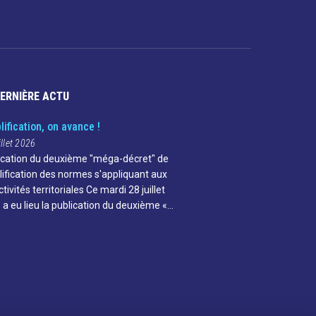
DERNIÈRE ACTU
lification, on avance !
illet 2026
ication du deuxième "méga-décret" de
lification des normes s'appliquant aux
ctivités territoriales Ce mardi 28 juillet
 a eu lieu la publication du deuxième «…