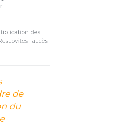
r
tiplication des
Roscovites : accès
s
dre de
on du
de