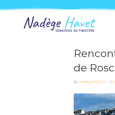
Rencont
de Rosc
By
nadegeH2020
In