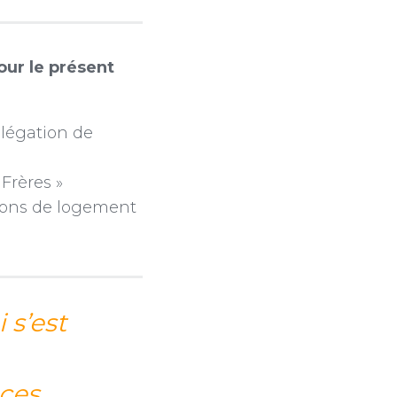
our le présent
élégation de
 Frères »
utions de logement
 s’est
 ces