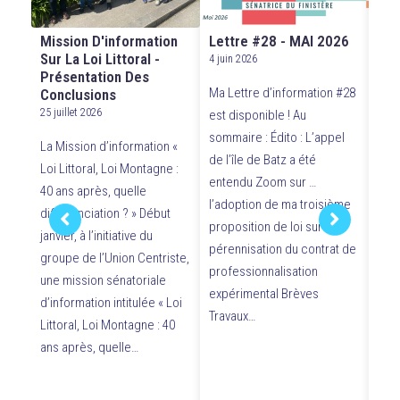
Mission D'information
Lettre #28 - MAI 2026
Cér
Sur La Loi Littoral -
Aux
4 juin 2026
Présentation Des
30 m
Ma Lettre d’information #28
Conclusions
e
htt
25 juillet 2026
est disponible ! Au
-
sommaire : Édito : L’appel
La Mission d’information «
es
con
de l’île de Batz a été
Loi Littoral, Loi Montagne :
hat
entendu Zoom sur …
40 ans après, quelle
s Ce
at-
l’adoption de ma troisième
différenciation ? » Début
 lieu
du s
proposition de loi sur la
janvier, à l’initiative du
me «
Cér
pérennisation du contrat de
groupe de l’Union Centriste,
orga
professionnalisation
une mission sénatoriale
Aux 
expérimental Brèves
d’information intitulée « Loi
,
mém
Travaux…
Littoral, Loi Montagne : 40
pour
ans après, quelle…
s
rec
mar