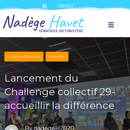
CONTACT
Dans le Finistère
Finistère
Lancement du
Challenge collectif 29-
accueillir la différence
By
nadegeH2020