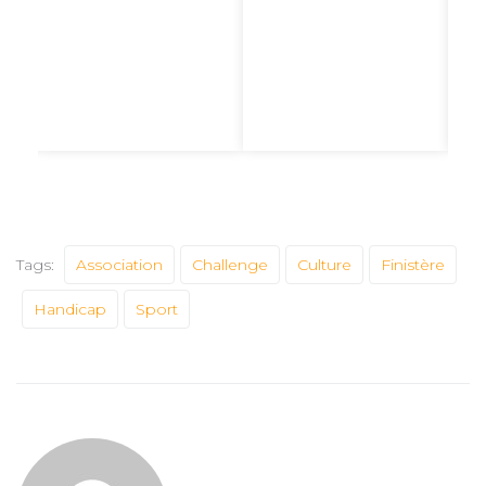
libe
ne s
Tags:
Association
Challenge
Culture
Finistère
Handicap
Sport