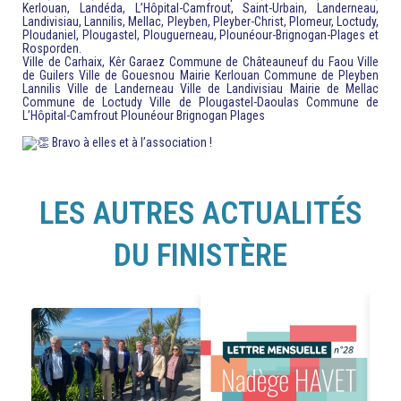
Kerlouan, Landéda, L’Hôpital-Camfrout, Saint-Urbain, Landerneau,
Landivisiau, Lannilis, Mellac, Pleyben, Pleyber-Christ, Plomeur, Loctudy,
Ploudaniel, Plougastel, Plouguerneau, Plounéour-Brignogan-Plages et
Rosporden.
Ville de Carhaix, Kêr Garaez
Commune de Châteauneuf du Faou
Ville
de Guilers
Ville de Gouesnou
Mairie Kerlouan
Commune de Pleyben
Lannilis
Ville de Landerneau
Ville de Landivisiau
Mairie de Mellac
Commune de Loctudy
Ville de Plougastel-Daoulas
Commune de
L’Hôpital-Camfrout
Plounéour Brignogan Plages
Bravo à elles et à l’association !
LES AUTRES ACTUALITÉS
DU FINISTÈRE