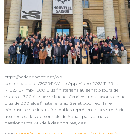
https://nadegehavet.bzh/wp-
content/uploads/2025/11/WhatsApp-Video-2025-11-25-at-
14.02.40-1.mp4 300 Élus finistériens au sénat 3 jours de
visites et 300 élus Avec Michel Canévet, nous avons accueilli
plus de 300 élus finistériens au Sénat pour leur faire
découvrir cette institution qui les représente.La visite était
assurée par les personnels du Sénat, passionnés et
passionnants. Au-delà des dorures, des...
Tags:
Congrès Des Maires
,
Élus Locaux
,
Finistère
,
Paris
,