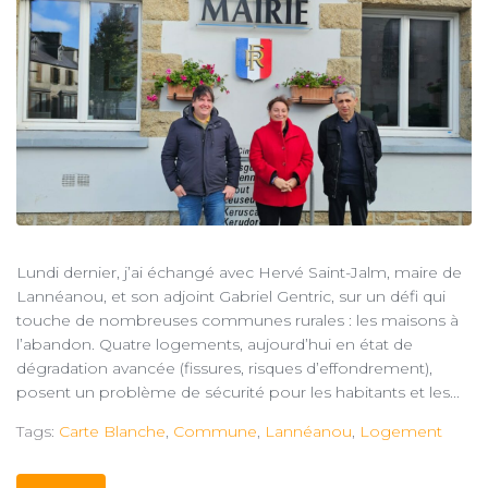
Lundi dernier, j’ai échangé avec Hervé Saint-Jalm, maire de
Lannéanou, et son adjoint Gabriel Gentric, sur un défi qui
touche de nombreuses communes rurales : les maisons à
l’abandon. Quatre logements, aujourd’hui en état de
dégradation avancée (fissures, risques d’effondrement),
posent un problème de sécurité pour les habitants et les...
Tags:
Carte Blanche
,
Commune
,
Lannéanou
,
Logement