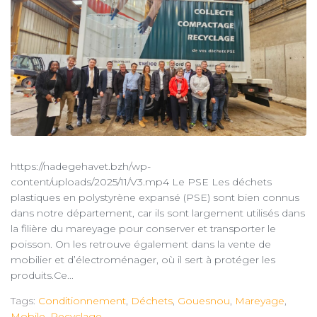
https://nadegehavet.bzh/wp-
content/uploads/2025/11/V3.mp4 Le PSE Les déchets
plastiques en polystyrène expansé (PSE) sont bien connus
dans notre département, car ils sont largement utilisés dans
la filière du mareyage pour conserver et transporter le
poisson. On les retrouve également dans la vente de
mobilier et d’électroménager, où il sert à protéger les
produits.Ce...
Tags:
Conditionnement
,
Déchets
,
Gouesnou
,
Mareyage
,
Mobile
,
Recyclage