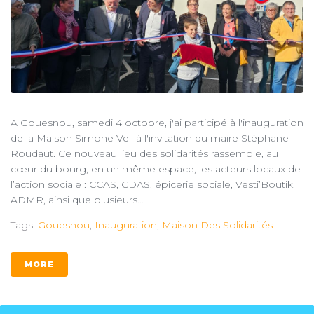
A Gouesnou, samedi 4 octobre, j'ai participé à l'inauguration
de la Maison Simone Veil à l'invitation du maire Stéphane
Roudaut. Ce nouveau lieu des solidarités rassemble, au
cœur du bourg, en un même espace, les acteurs locaux de
l’action sociale : CCAS, CDAS, épicerie sociale, Vesti’Boutik,
ADMR, ainsi que plusieurs...
Tags:
Gouesnou
,
Inauguration
,
Maison Des Solidarités
MORE