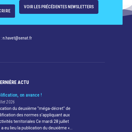
VOIR LES PRÉCÉDENTES NEWSLETTERS
 : n.havet@senat.fr​
DERNIÈRE ACTU
lification, on avance !
illet 2026
ication du deuxième "méga-décret" de
lification des normes s'appliquant aux
ctivités territoriales Ce mardi 28 juillet
 a eu lieu la publication du deuxième «…