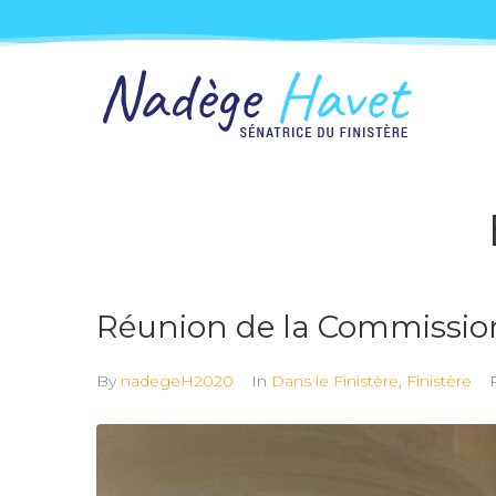
Réunion de la Commissio
By
nadegeH2020
In
Dans le Finistère
,
Finistère