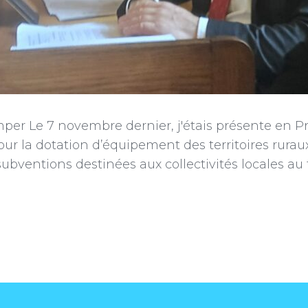
r Le 7 novembre dernier, j'étais présente en Préf
our la dotation d’équipement des territoires rura
bventions destinées aux collectivités locales au ti