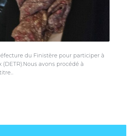
ecture du Finistère pour participer à
ux (DETR).Nous avons procédé à
tre...