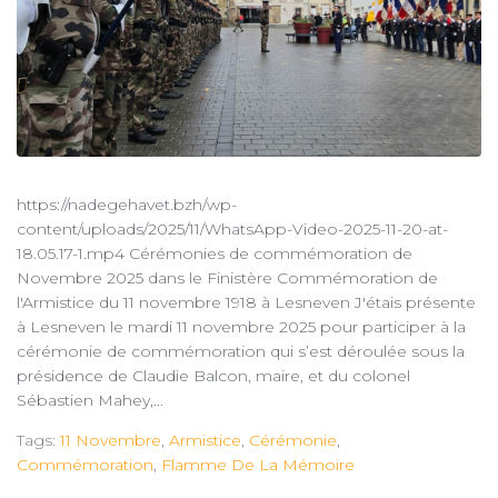
https://nadegehavet.bzh/wp-
content/uploads/2025/11/WhatsApp-Video-2025-11-20-at-
18.05.17-1.mp4 Cérémonies de commémoration de
Novembre 2025 dans le Finistère Commémoration de
l'Armistice du 11 novembre 1918 à Lesneven J'étais présente
à Lesneven le mardi 11 novembre 2025 pour participer à la
cérémonie de commémoration qui s’est déroulée sous la
présidence de Claudie Balcon, maire, et du colonel
Sébastien Mahey,...
Tags:
11 Novembre
,
Armistice
,
Cérémonie
,
Commémoration
,
Flamme De La Mémoire