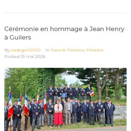
Cérémonie en hommage à Jean Henry
à Guilers
By
nadegeH2020
In
Dans le Finistère
,
Finistère
Posted
29 mai 2026