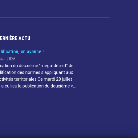
DERNIÈRE ACTU
lification, on avance !
illet 2026
ication du deuxième "méga-décret" de
lification des normes s'appliquant aux
ctivités territoriales Ce mardi 28 juillet
 a eu lieu la publication du deuxième «…